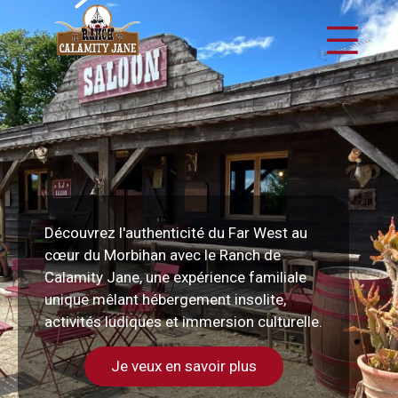
Aller
Menu
au
Le
contenu
Ranch
de
Découvrez l'authenticité du Far West au
Calamity
cœur du Morbihan avec le Ranch de
Calamity Jane, une expérience familiale
unique mêlant hébergement insolite,
Jane
activités ludiques et immersion culturelle.
Je veux en savoir plus