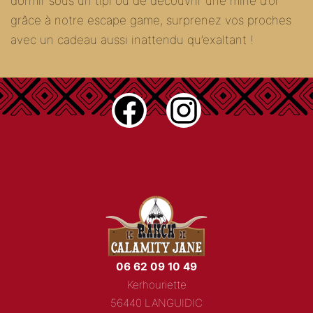
dormir sous un tipi ou de découvrir une mine d’or
grâce à notre escape game, surprenez vos proches
avec un cadeau aussi inattendu qu’exaltant !
Facebook
Instagram
06 62 09 10 49
Kerhouriette
56440 LANGUIDIC